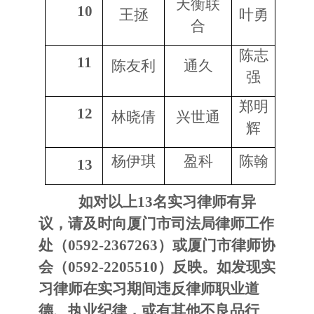
天衡联
10
王拯
叶勇
合
陈志
11
陈友利
通久
强
郑明
12
林晓倩
兴世通
辉
杨伊琪
盈科
陈翰
13
如对以上13名实习律师有异
议，请及时向厦门市司法局律师工作
处（0592-2367263）或厦门市律师协
会（0592-2205510）反映。如发现实
习律师在实习期间违反律师职业道
德、执业纪律，或有其他不良品行