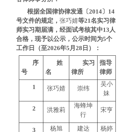
根据全国律协律发通〔
2014〕14
号文件的规定，
张巧婧
等
21名实习律
师实习期届满，经面试考核其中13人
合格，现予以公示，公示时间为5个
工作日（至2026年5月28日）：
序
姓
实习
指导
号
名
律所
律师
吴小
1
张巧婧
崇纬
妹
海蜂坤
2
洪雅莉
宋亨
行
杨旭
建达
杨婷
3