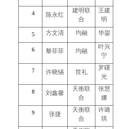
建明联
王建
4
陈永红
合
明
方文清
均融
华鋆
5
叶兴
6
黎菲菲
均融
宁
罗曙
7
许晓锡
世礼
光
天衡联
张慧
8
刘鑫馨
合
娜
天衡联
许璐
9
张捷
合
琪