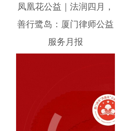
凤凰花公益｜法润四月，
善行鹭岛：厦门律师公益
服务月报