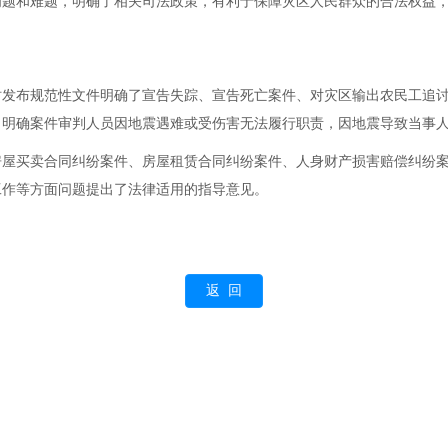
问题和难题，明确了相关司法政策，有利于保障灾区人民群众的合法权益
布规范性文件明确了宣告失踪、宣告死亡案件、对灾区输出农民工追讨
；明确案件审判人员因地震遇难或受伤害无法履行职责，因地震导致当事
买卖合同纠纷案件、房屋租赁合同纠纷案件、人身财产损害赔偿纠纷案
工作等方面问题提出了法律适用的指导意见。
返 回