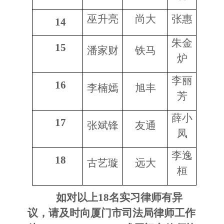
巫升亮
尚大
张惠
14
朱金
15
潘家财
铁马
炉
李丽
16
李楠嫣
旭丰
芳
薛小
17
张斌锋
友通
凤
李逸
18
古艺璇
远大
桓
如对以上18名实习律师有异
议，请及时向厦门市司法局律师工作