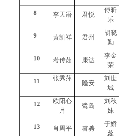
傅昕
8
李天语
君悦
乐
胡晓
9
黄凯祥
君州
勤
李金
10
考传茹
康达
荣
张秀萍
刘世
11
隆安
城
欧阳心
刘秋
12
鹭岛
月
妹
于娇
13
肖周平
睿骋
蕊