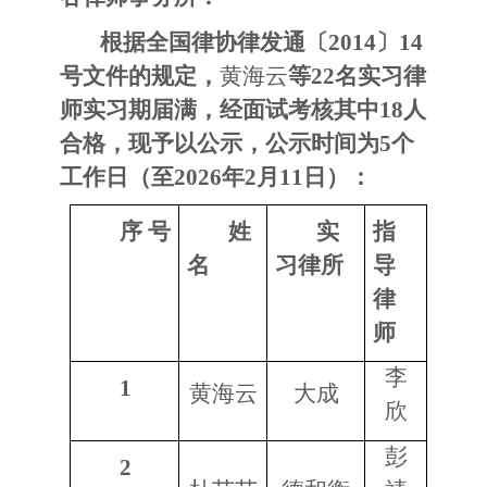
根据全国律协律发通〔
2014〕14
号文件的规定，
黄海云
等
22名实习律
师实习期届满，经面试考核其中18人
合格，现予以公示，公示时间为5个
工作日（至2026年2月11日）：
序
号
姓
实
指
名
习律所
导
律
师
李
1
黄海云
大成
欣
彭
2