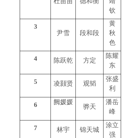
杜苗苗
德和衡
靖
钦
黄
3
尹雪
段和段
秋
色
陈耀
4
陈跃乾
方定
东
张盛
5
凌颢贤
观韬
利
阙媛媛
潘岳
6
骅天
峰
涂立
7
林宇
锦天城
强