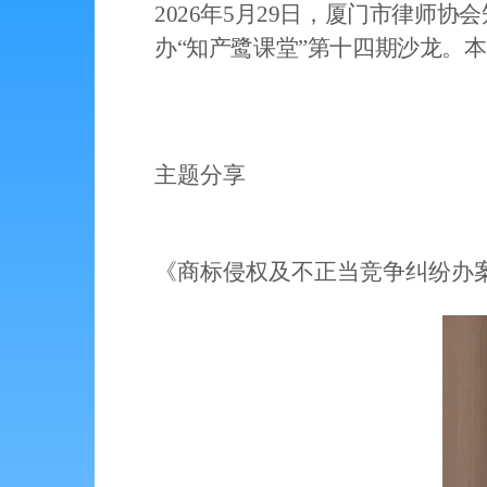
2026
年
5
月
29
日，厦门市律师协会
办
“
知产鹭
课堂
”
第十四期沙龙
。
本
主题分享
《商标侵权及不正当竞争纠纷办