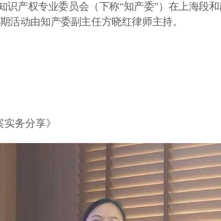
知识产权专业委员会（下称
“
知产委
”
）在上海段和
期活动由知产委副主任方晓红律
师
主持。
案实务分享》